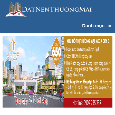
Danh mục
≡