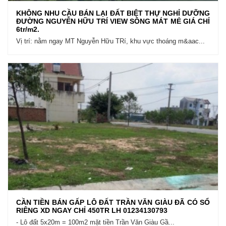
KHÔNG NHU CẦU BÁN LẠI ĐẤT BIỆT THỰ NGHỈ DƯỠNG
ĐƯỜNG NGUYỄN HỮU TRÍ VIEW SÔNG MÁT MẺ GIÁ CHỈ
6tr/m2.
Vị trí: nằm ngay MT Nguyễn Hữu TRí, khu vực thoáng m&aac...
CẦN TIỀN BÁN GẤP LÔ ĐẤT TRẦN VĂN GIÀU ĐÃ CÓ SỔ
RIÊNG XD NGAY CHỈ 450TR LH 01234130793
- Lô đất 5x20m = 100m2 mặt tiền Trần Văn Giàu Gầ...