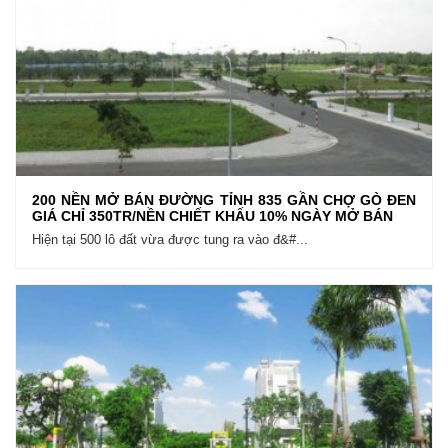
200 NỀN MỞ BÁN ĐƯỜNG TỈNH 835 GẦN CHỢ GÒ ĐEN
GIÁ CHỈ 350TR/NỀN CHIẾT KHẤU 10% NGÀY MỞ BÁN
Hiện tại 500 lô đất vừa được tung ra vào đ&#...