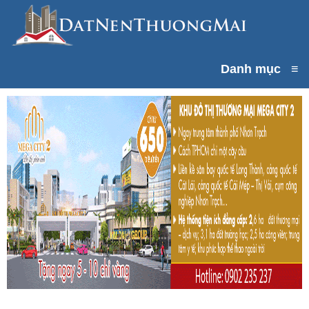
Danh mục
≡