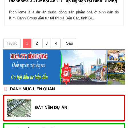
Richhome 3 - Cơ hội An Cư Lập Nghiệp tại Bình Dương
RichHome 3 là dự án thuộc dòng sản phẩm nhà ở bình dân do
Kim Oanh Group đầu tư tại thị xã Bến Cát, tỉnh Bì...
Trước
1
2
3
4
Sau
DANH MỤC LIÊN QUAN
ĐẤT NỀN DỰ ÁN