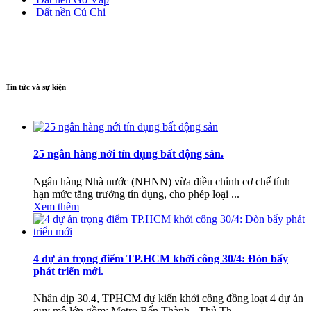
Đất nền Củ Chi
Tin tức và sự kiện
25 ngân hàng nới tín dụng bất động sản.
Ngân hàng Nhà nước (NHNN) vừa điều chỉnh cơ chế tính
hạn mức tăng trưởng tín dụng, cho phép loại ...
Xem thêm
4 dự án trọng điểm TP.HCM khởi công 30/4: Đòn bẩy
phát triển mới.
Nhân dịp 30.4, TPHCM dự kiến khởi công đồng loạt 4 dự án
quy mô lớn gồm: Metro Bến Thành - Thủ Th...