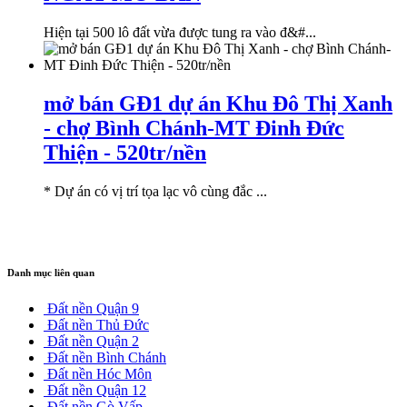
Hiện tại 500 lô đất vừa được tung ra vào đ&#...
mở bán GĐ1 dự án Khu Đô Thị Xanh
- chợ Bình Chánh-MT Đinh Đức
Thiện - 520tr/nền
* Dự án có vị trí tọa lạc vô cùng đắc ...
Danh mục liên quan
Đất nền Quận 9
Đất nền Thủ Đức
Đất nền Quận 2
Đất nền Bình Chánh
Đất nền Hóc Môn
Đất nền Quận 12
Đất nền Gò Vấp