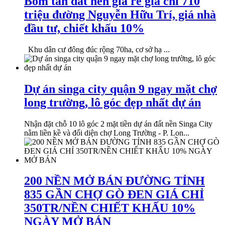
Bom tấn đất nền giá rẻ giá chỉ 710
triệu đường Nguyễn Hữu Trí, giá nhà
đầu tư, chiết khấu 10%
Khu dân cư đông đúc rộng 70ha, cơ sở hạ ...
Dự án singa city quận 9 ngay mặt chợ
long trường, lô góc đẹp nhất dự án
Nhận đặt chỗ 10 lô góc 2 mặt tiền dự án đất nền Singa City
nằm liền kề và đối diện chợ Long Trường - P. Lon...
200 NỀN MỞ BÁN ĐƯỜNG TỈNH
835 GẦN CHỢ GÒ ĐEN GIÁ CHỈ
350TR/NỀN CHIẾT KHẤU 10%
NGÀY MỞ BÁN