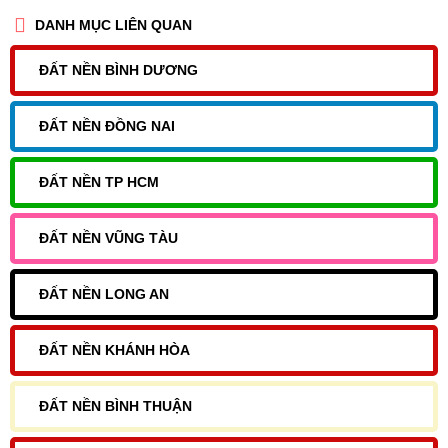
DANH MỤC LIÊN QUAN
ĐẤT NỀN BÌNH DƯƠNG
ĐẤT NỀN ĐỒNG NAI
ĐẤT NỀN TP HCM
ĐẤT NỀN VŨNG TÀU
ĐẤT NỀN LONG AN
ĐẤT NỀN KHÁNH HÒA
ĐẤT NỀN BÌNH THUẬN