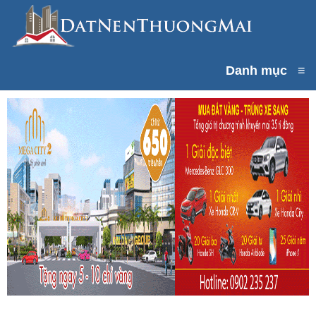
Danh mục
≡