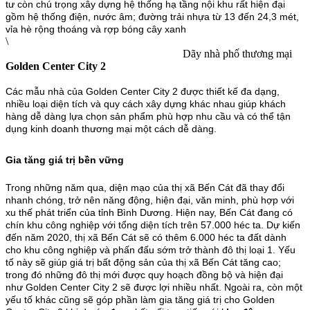
tư còn chú trọng xây dựng hệ thống hạ tầng nội khu rất hiện đại
gồm hệ thống điện, nước âm; đường trải nhựa từ 13 đến 24,3 mét,
vỉa hè rộng thoáng và rợp bóng cây xanh
\
Dãy nhà phố thương mại
Golden Center City 2
Các mẫu nhà của Golden Center City 2 được thiết kế đa dạng,
nhiều loại diện tích và quy cách xây dựng khác nhau giúp khách
hàng dễ dàng lựa chọn sản phẩm phù hợp nhu cầu và có thể tận
dụng kinh doanh thương mại một cách dễ dàng.
Gia tăng giá trị bền vững
Trong những năm qua, diện mạo của thị xã Bến Cát đã thay đổi
nhanh chóng, trở nên năng động, hiện đại, văn minh, phù hợp với
xu thế phát triển của tỉnh Bình Dương. Hiện nay, Bến Cát đang có
chín khu công nghiệp với tổng diện tích trên 57.000 héc ta. Dự kiến
đến năm 2020, thị xã Bến Cát sẽ có thêm 6.000 héc ta đất dành
cho khu công nghiệp và phấn đấu sớm trở thành đô thị loại 1. Yếu
tố này sẽ giúp giá trị bất động sản của thị xã Bến Cát tăng cao;
trong đó những đô thị mới được quy hoạch đồng bộ và hiện đại
như Golden Center City 2 sẽ được lợi nhiều nhất. Ngoài ra, còn một
yếu tố khác cũng sẽ góp phần làm gia tăng giá trị cho Golden