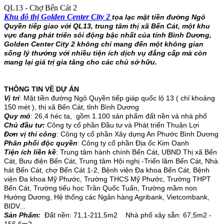
QL13 - Chợ Bến Cát 2
Khu đô thị Golden Center City 2
tọa
lạc mặt tiền đường Ngô
Quyền tiếp giao với QL13, trung tâm thị xã Bến Cát, một khu
vực đang phát triển sôi động bậc nhất của tỉnh Bình Dương,
Golden Center City 2 không chỉ mang đến một không gian
sống lý thưởng với nhiều tiện ích dịch vụ đẳng cấp mà còn
mang lại giá trị gia tăng cho các chủ sở hữu.
THÔNG TIN VỀ DỰ ÁN
Vị trí
: Mặt tiền đường Ngô Quyền tiếp giáp quốc lộ 13 ( chỉ khoảng
150 mét ), thị xã Bến Cát, tỉnh Bình Dương
Quy mô
: 26,4 héc ta, gồm 1.100 sản phẩm đất nền và nhà phố
Chủ đầu tư:
Công ty cổ phần Đầu tư và Phát triển Thuận Lợi
Đơn vị thi công
: Công ty cổ phần Xây dựng An Phước Bình Dương
Phân phối độc quyền
: Công ty cổ phần Địa ốc Kim Oanh
Tiện ích liền kề
: Trung tâm hành chính Bến Cát, UBND Thị xã Bến
Cát, Bưu điện Bến Cát, Trung tâm Hội nghị -Triển lãm Bến Cát, Nhà
hát Bến Cát, chợ Bến Cát 1-2, Bệnh viện Đa khoa Bến Cát, Bệnh
viện Đa khoa Mỹ Phước, Trường THCS Mỹ Phước, Trường THPT
Bến Cát, Trường tiểu học Trần Quốc Tuấn, Trường mầm non
Hướng Dương, Hệ thống các Ngân hàng Agribank, Vietcombank,
BIDV...
Sản Phẩm:
Đất nền: 71,1-211,5m2 Nhà phố xây sẵn: 67,5m2 -
156,6m2