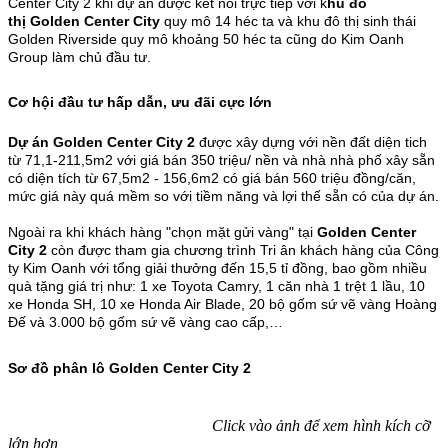
Center City 2 khi dự án được kết nối trực tiếp với k
hu đô
thị Golden Center City
quy mô 14 héc ta và khu đô thị sinh thái
Golden Riverside quy mô khoảng 50 héc ta cũng do Kim Oanh
Group làm chủ đầu tư.
Cơ hội đầu tư hấp dẫn, ưu đãi cực lớn
Dự án Golden Center City 2
được xây dựng với nền đất diện tich
từ 71,1-211,5m2 với giá bán 350 triệu/ nền và nhà nhà phố xây sẵn
có diện tích từ 67,5m2 - 156,6m2 có giá bán 560 triệu đồng/căn,
mức giá này quá mềm so với tiềm năng và lợi thế sẵn có của dự án.
Ngoài ra khi khách hàng "chọn mặt gửi vàng" tại
Golden Center
City 2
còn được tham gia chương trình Tri ân khách hàng của Công
ty Kim Oanh với tổng giải thưởng đến 15,5 tỉ đồng, bao gồm nhiều
quà tặng giá trị như: 1 xe Toyota Camry, 1 căn nhà 1 trệt 1 lầu, 10
xe Honda SH, 10 xe Honda Air Blade, 20 bộ gốm sứ vẽ vàng Hoàng
Đế và 3.000 bộ gốm sứ vẽ vàng cao cấp,…
Sơ đồ phân lô Golden Center City 2
Click vào ảnh để xem hình kích cỡ
lớn hơn