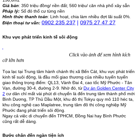
Giá bán
: 350 triệu đồng/ nền đất; 560 triệu/ căn nhà phố xây sẵn
Pháp lý:
Sổ đỏ thổ cư từng nền
Hình thức thanh toán
: Linh hoạt, chia làm nhiều đợt lãi suất 0%.
0902 235 237
|
0975 27 47 27
Điện thoại tư vấn:
Khu vực phát triển kinh tế sôi động
Click vào ảnh để xem hình kích
cỡ lớn hơn
Tọa lạc tại Trung tâm hành chánh thị xã Bến Cát, khu vực phát triển
kinh tế suôi động, là đầu mối giao thương của nhiều tuyến tuyến
giao thông trọng điểm: QL13, Vành Đai 4, cao tốc Mỹ Phước - Tân
Vạn, đường 30-4, đường 2-9. Nhờ đó, từ
Dự án Golden Center City
2
cư dân chỉ mất vài phút di chuyển là đến trung tâm thành phố mới
Bình Dương, TP Thủ Dầu Một, khu đô thị Tokyu quy mô 110 héc ta,
khu công nghệ cao Maplatree, trung tâm đô thị công nghiệp Mỹ
Phước đang phát triển sôi động.
Ngay cả việc di chuyển đến TPHCM, Đồng Nai hay Bình Phước
cũng rất dễ dàng.
Bước chân đến ngàn tiện ích