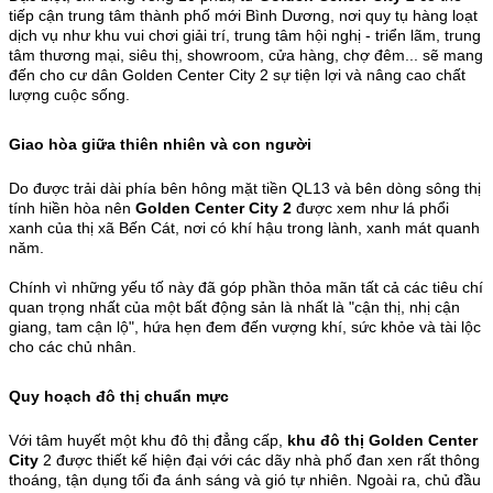
tiếp cận trung tâm thành phố mới Bình Dương, nơi quy tụ hàng loạt
dịch vụ như khu vui chơi giải trí, trung tâm hội nghị - triển lãm, trung
tâm thương mại, siêu thị, showroom, cửa hàng, chợ đêm... sẽ mang
đến cho cư dân Golden Center City 2 sự tiện lợi và nâng cao chất
lượng cuộc sống.
Giao hòa giữa thiên nhiên và con người
Do được trải dài phía bên hông mặt tiền QL13 và bên dòng sông thị
tính hiền hòa nên
Golden Center City 2
được xem như lá phổi
xanh của thị xã Bến Cát, nơi có khí hậu trong lành, xanh mát quanh
năm.
Chính vì những yếu tố này đã góp phần thỏa mãn tất cả các tiêu chí
quan trọng nhất của một bất động sản là nhất là "cận thị, nhị cận
giang, tam cận lộ", hứa hẹn đem đến vượng khí, sức khỏe và tài lộc
cho các chủ nhân.
Quy hoạch đô thị chuẩn mực
Với tâm huyết một khu đô thị đẳng cấp,
khu đô thị Golden Center
City
2 được thiết kế hiện đại với các dãy nhà phố đan xen rất thông
thoáng, tận dụng tối đa ánh sáng và gió tự nhiên. Ngoài ra, chủ đầu