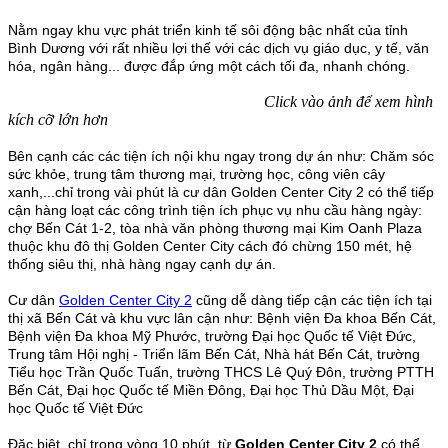
Nằm ngay khu vực phát triển kinh tế sôi động bậc nhất của tỉnh
Bình Dương với rất nhiều lợi thế với các dịch vụ giáo dục, y tế, văn
hóa, ngân hàng... được đắp ứng một cách tối đa, nhanh chóng.
Click vào ảnh để xem hình
kích cỡ lớn hơn
Bên cạnh các các tiện ích nội khu ngay trong dự án như: Chăm sóc
sức khỏe, trung tâm thương mại, trường học, công viên cây
xanh,...chỉ trong vài phút là cư dân Golden Center City 2 có thể tiếp
cận hàng loạt các công trình tiện ích phục vụ nhu cầu hàng ngày:
chợ Bến Cát 1-2, tòa nhà văn phòng thương mại Kim Oanh Plaza
thuộc khu đô thị Golden Center City cách đó chừng 150 mét, hệ
thống siêu thị, nhà hàng ngay cạnh dự án.
Cư dân
Golden Center City 2
cũng dễ dàng tiếp cận các tiện ích tại
thị xã Bến Cát và khu vực lân cận như: Bệnh viện Đa khoa Bến Cát,
Bệnh viện Đa khoa Mỹ Phước, trường Đại học Quốc tế Việt Đức,
Trung tâm Hội nghị - Triển lãm Bến Cát, Nhà hát Bến Cát, trường
Tiểu học Trần Quốc Tuấn, trường THCS Lê Quý Đôn, trường PTTH
Bến Cát, Đại học Quốc tế Miền Đông, Đại học Thủ Dầu Một, Đại
học Quốc tế Việt Đức
Đặc biệt, chỉ trong vòng 10 phút, từ
Golden Center City 2
có thể