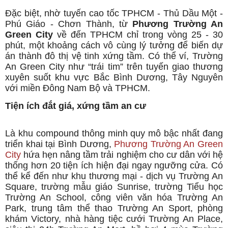
Đặc biệt, nhờ tuyến cao tốc TPHCM - Thủ Dầu Một -
Phú Giáo - Chơn Thành, từ
Phương Trường An
Green City
về đến TPHCM chỉ trong vòng 25 - 30
phút, một khoảng cách vô cùng lý tưởng để biến dự
án thành đô thị vệ tinh xứng tầm. Có thể ví, Trường
An Green City như “trái tim” trên tuyến giao thương
xuyên suốt khu vực Bắc Bình Dương, Tây Nguyên
với miền Đông Nam Bộ và TPHCM.
Tiện ích đắt giá, xứng tầm an cư
Là khu compound thông minh quy mô bậc nhất đang
triển khai tại Bình Dương,
Phương Trường An Green
City
hứa hẹn nâng tầm trải nghiệm cho cư dân với hệ
thống hơn 20 tiện ích hiện đại ngay ngưỡng cửa. Có
thể kể đến như khu thương mại - dịch vụ Trường An
Square, trường mẫu giáo Sunrise, trường Tiểu học
Trường An School, công viên văn hóa Trường An
Park, trung tâm thể thao Trường An Sport, phòng
khám Victory, nhà hàng tiệc cưới Trường An Place,