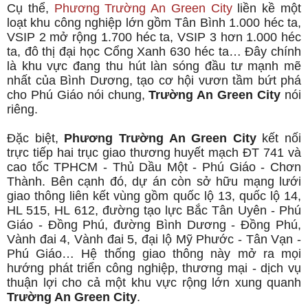
Cụ thể,
Phương Trường An Green City
liền kề một
loạt khu công nghiệp lớn gồm Tân Bình 1.000 héc ta,
VSIP 2 mở rộng 1.700 héc ta, VSIP 3 hơn 1.000 héc
ta, đô thị đại học Cổng Xanh 630 héc ta… Đây chính
là khu vực đang thu hút làn sóng đầu tư mạnh mẽ
nhất của Bình Dương, tạo cơ hội vươn tầm bứt phá
cho Phú Giáo nói chung,
Trường An Green City
nói
riêng.
Đặc biệt,
Phương Trường An Green City
kết nối
trực tiếp hai trục giao thương huyết mạch ĐT 741 và
cao tốc TPHCM - Thủ Dầu Một - Phú Giáo - Chơn
Thành. Bên cạnh đó, dự án còn sở hữu mạng lưới
giao thông liên kết vùng gồm quốc lộ 13, quốc lộ 14,
HL 515, HL 612, đường tạo lực Bắc Tân Uyên - Phú
Giáo - Đồng Phú, đường Bình Dương - Đồng Phú,
Vành đai 4, Vành đai 5, đại lộ Mỹ Phước - Tân Vạn -
Phú Giáo… Hệ thống giao thông này mở ra mọi
hướng phát triển công nghiệp, thương mại - dịch vụ
thuận lợi cho cả một khu vực rộng lớn xung quanh
Trường An Green City
.