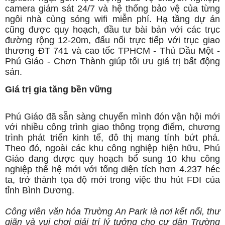
camera giám sát 24/7 và hệ thống bảo vệ của từng
ngôi nhà cùng sóng wifi miễn phí. Hạ tầng dự án
cũng được quy hoạch, đầu tư bài bản với các trục
đường rộng 12-20m, đấu nối trực tiếp với trục giao
thương ĐT 741 và cao tốc TPHCM - Thủ Dầu Một -
Phú Giáo - Chơn Thành giúp tối ưu giá trị bất động
sản.
Giá trị gia tăng bền vững
Phú Giáo đã sẵn sàng chuyển mình đón vận hội mới
với nhiều công trình giao thông trọng điểm, chương
trình phát triển kinh tế, đô thị mang tính bứt phá.
Theo đó, ngoài các khu công nghiệp hiện hữu, Phú
Giáo đang được quy hoạch bổ sung 10 khu công
nghiệp thế hệ mới với tổng diện tích hơn 4.237 héc
ta, trở thành tọa độ mới trong việc thu hút FDI của
tỉnh Bình Dương.
Công viên văn hóa Trường An Park là nơi kết nối, thư
giãn và vui chơi giải trí lý tưởng cho cư dân Trường