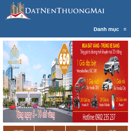
Danh mục
≡
GIỚI THIỆU
VỊ THẾ
TIỆN ÍCH
GIÁ TRỊ