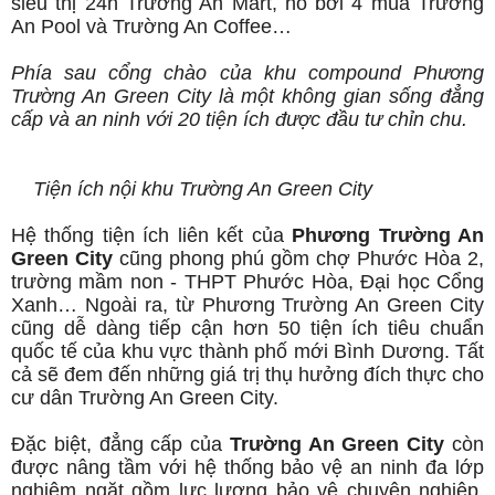
siêu thị 24h Trường An Mart, hồ bơi 4 mùa Trường
An Pool và Trường An Coffee…
Phía sau cổng chào của khu compound Phương
Trường An Green City là một không gian sống đẳng
cấp và an ninh với 20 tiện ích được đầu tư chỉn chu.
Tiện ích nội khu Trường An Green City
Hệ thống tiện ích liên kết của
Phương Trường An
Green City
cũng phong phú gồm chợ Phước Hòa 2,
trường mầm non - THPT Phước Hòa, Đại học Cổng
Xanh… Ngoài ra, từ Phương Trường An Green City
cũng dễ dàng tiếp cận hơn 50 tiện ích tiêu chuẩn
quốc tế của khu vực thành phố mới Bình Dương. Tất
cả sẽ đem đến những giá trị thụ hưởng đích thực cho
cư dân Trường An Green City.
Đặc biệt, đẳng cấp của
Trường An Green City
còn
được nâng tầm với hệ thống bảo vệ an ninh đa lớp
nghiêm ngặt gồm lực lượng bảo vệ chuyên nghiệp,