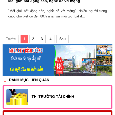
Môi giới bất động sản, nghề dễ vỡ mộng
"Môi giới bất động sản, nghề dễ vỡ mộng". Nhiều người trong
cuộc cho biết có đến 80% nhân sự môi giới bất đ...
Trước
1
2
3
4
Sau
DANH MỤC LIÊN QUAN
THỊ TRƯỜNG TÀI CHÍNH