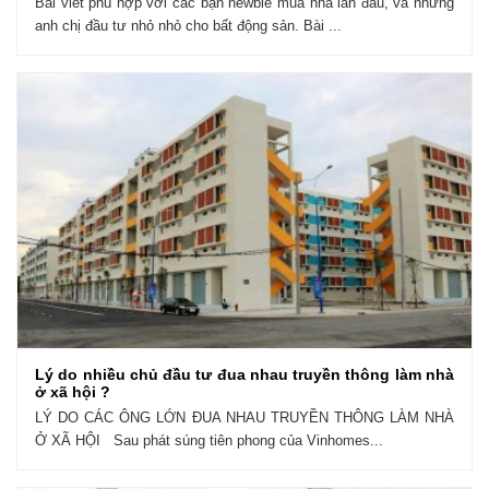
Bài viết phù hợp với các bạn newbie mua nhà lần đầu, và những
anh chị đầu tư nhỏ nhỏ cho bất động sản. Bài ...
Lý do nhiều chủ đầu tư đua nhau truyền thông làm nhà
ở xã hội ?
LÝ DO CÁC ÔNG LỚN ĐUA NHAU TRUYỀN THÔNG LÀM NHÀ
Ở XÃ HỘI Sau phát súng tiên phong của Vinhomes...