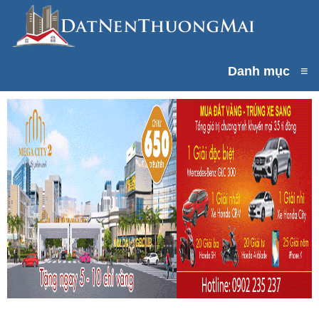
Danh mục
≡