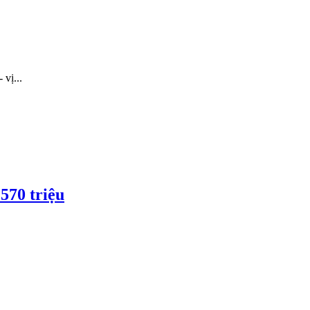
ị...
570 triệu