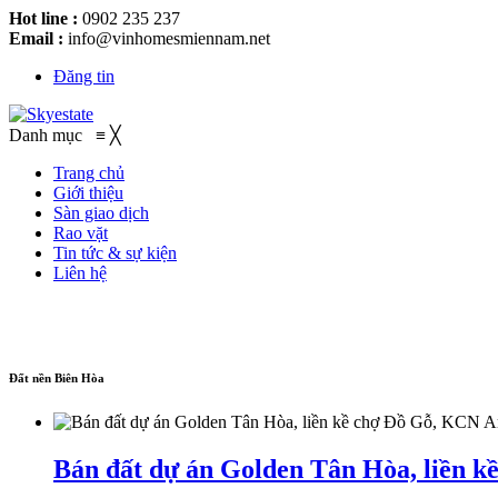
Hot line :
0902 235 237
Email :
info@vinhomesmiennam.net
Đăng tin
Danh mục
≡
╳
Trang chủ
Giới thiệu
Sàn giao dịch
Rao vặt
Tin tức & sự kiện
Liên hệ
Đất nền Biên Hòa
Bán đất dự án Golden Tân Hòa, liền 