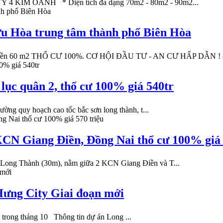
IM OANH * Diện tích đa dạng 70m2 - 80m2 - 90m2...
ửu Hòa trung tâm thành phố Biên Hòa
 60 m2 THỔ CƯ 100%. CƠ HỘI ĐẦU TƯ - AN CƯ HẤP DẪN ! - v
 lục quân 2, thổ cư 100% giá 540tr
đường quy hoạch cao tốc bắc sơn long thành, t...
 KCN Giang Điền, Đồng Nai thổ cư 100% giá 
n Long Thành (30m), nằm giữa 2 KCN Giang Điền và T...
Hưng City Giai đoạn mới
 trong tháng 10 Thông tin dự án Long ...