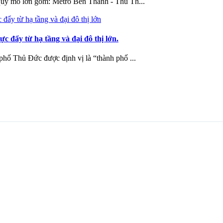
quy mô lớn gồm: Metro Bến Thành - Thủ Th...
 đẩy từ hạ tầng và đại đô thị lớn.
hố Thủ Đức được định vị là “thành phố ...