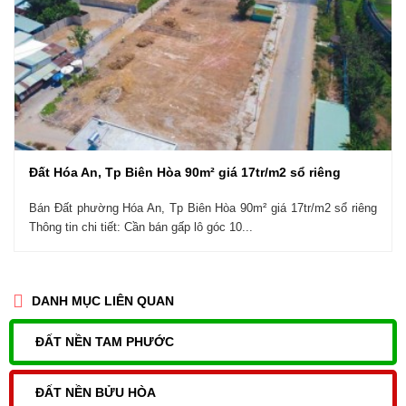
Đất Hóa An, Tp Biên Hòa 90m² giá 17tr/m2 sổ riêng
Bán Đất phường Hóa An, Tp Biên Hòa 90m² giá 17tr/m2 sổ riêng
Thông tin chi tiết: Cần bán gấp lô góc 10...
DANH MỤC LIÊN QUAN
ĐẤT NỀN TAM PHƯỚC
ĐẤT NỀN BỬU HÒA