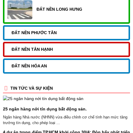
ĐẤT NỀN LONG HƯNG
ĐẤT NỀN PHƯỚC TÂN
ĐẤT NỀN TÂN HẠNH
ĐẤT NỀN HÓA AN
TIN TỨC VÀ SỰ KIỆN
25 ngân hàng nới tín dụng bất động sản.
Ngân hàng Nhà nước (NHNN) vừa điều chỉnh cơ chế tính hạn mức tăng
trưởng tín dụng, cho phép loại ...
4 dự án trọng điểm TP.HCM khởi công 30/4: Đòn bẩy phát triển