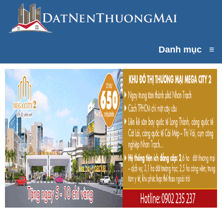
Danh mục
≡