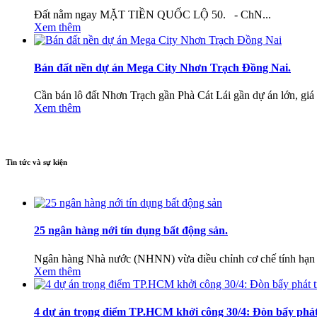
Đất nằm ngay MẶT TIỀN QUỐC LỘ 50. - ChN...
Xem thêm
Bán đất nền dự án Mega City Nhơn Trạch Đồng Nai.
Cần bán lô đất Nhơn Trạch gần Phà Cát Lái gần dự án lớn, giá r
Xem thêm
Tin tức và sự kiện
25 ngân hàng nới tín dụng bất động sản.
Ngân hàng Nhà nước (NHNN) vừa điều chỉnh cơ chế tính hạn mứ
Xem thêm
4 dự án trọng điểm TP.HCM khởi công 30/4: Đòn bẩy phát 