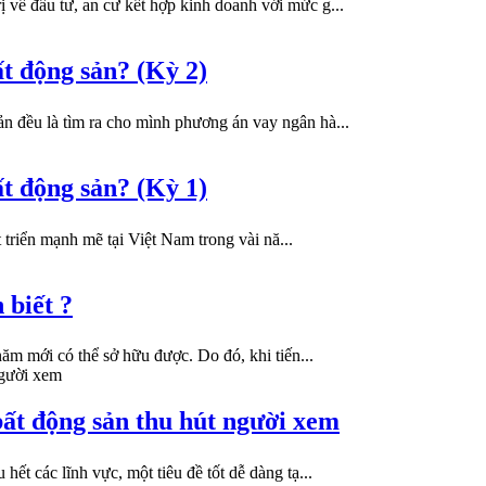
 về đầu tư, an cư kết hợp kinh doanh với mức g...
ất động sản? (Kỳ 2)
ản đều là tìm ra cho mình phương án vay ngân hà...
ất động sản? (Kỳ 1)
 triển mạnh mẽ tại Việt Nam trong vài nă...
 biết ?
 năm mới có thể sở hữu được. Do đó, khi tiến...
 bất động sản thu hút người xem
hết các lĩnh vực, một tiêu đề tốt dễ dàng tạ...