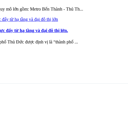
quy mô lớn gồm: Metro Bến Thành - Thủ Th...
 đẩy từ hạ tầng và đại đô thị lớn.
hố Thủ Đức được định vị là “thành phố ...