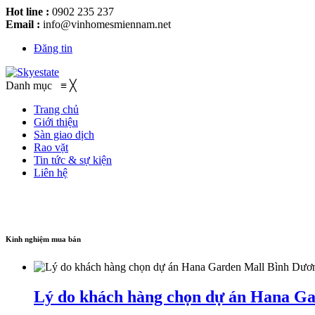
Hot line :
0902 235 237
Email :
info@vinhomesmiennam.net
Đăng tin
Danh mục
≡
╳
Trang chủ
Giới thiệu
Sàn giao dịch
Rao vặt
Tin tức & sự kiện
Liên hệ
Kinh nghiệm mua bán
Lý do khách hàng chọn dự án Hana G