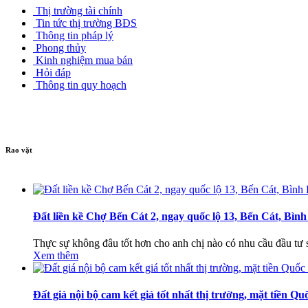
Thị trường tài chính
Tin tức thị trường BĐS
Thông tin pháp lý
Phong thủy
Kinh nghiệm mua bán
Hỏi đáp
Thông tin quy hoạch
Rao vặt
Đất liền kề Chợ Bến Cát 2, ngay quốc lộ 13, Bến Cát, Bìn
Thực sự không đâu tốt hơn cho anh chị nào có nhu cầu đầu tư 
Xem thêm
Đất giá nội bộ cam kết giá tốt nhất thị trường, mặt tiền Qu