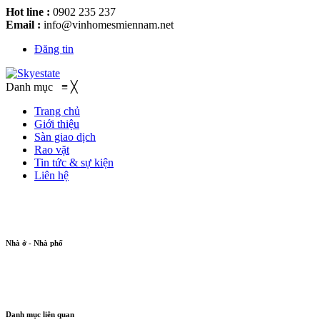
Hot line :
0902 235 237
Email :
info@vinhomesmiennam.net
Đăng tin
Danh mục
≡
╳
Trang chủ
Giới thiệu
Sàn giao dịch
Rao vặt
Tin tức & sự kiện
Liên hệ
Nhà ở - Nhà phố
Danh mục liên quan