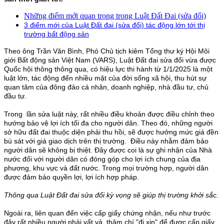
Những điểm mới quan trọng trong Luật Đất Đai (sửa đổi)
3 điểm mới của Luật Đất đai (sửa đổi) tác động lớn tới thị
trường bất động sản
Theo ông Trần Văn Bình, Phó Chủ tịch kiêm Tổng thư ký Hội Môi
giới Bất động sản Việt Nam (VARS), Luật Đất đai sửa đổi vừa được
Quốc hội thông thông qua, có hiệu lực thi hành từ 1/1/2025 là một
luật lớn, tác động đến nhiều mặt của đời sống xã hội, thu hút sự
quan tâm của đông đảo cá nhân, doanh nghiệp, nhà đầu tư, chủ
đầu tư.
Trong
lần sửa luật này, rất nhiều điều khoản được điều chỉnh theo
hướng bảo vệ lợi ích tối đa cho người dân. Theo đó, những người
sở hữu đất đai thuộc diện phải thu hồi, sẽ được hưởng mức giá đền
bù sát với giá giao dịch trên thị trường.
Điều này nhằm đảm bảo
người dân sẽ không bị thiệt. Đây được coi là sự ghi nhận của Nhà
nước đối với người dân có đóng góp cho lợi ích chung của địa
phương, khu vực và đất nước. Trong mọi trường hợp, người dân
được đảm bảo quyền lợi, lợi ích hợp pháp.
Thông qua Luật Đất đai sửa đổi kỳ vọng sẽ giúp thị trường khởi sắc.
Ngoài ra, liên quan đến việc cấp giấy chứng nhận, nếu như trước
đây rất nhiều người phải vất vả, thậm chí "đi xin" để được cấp giấy