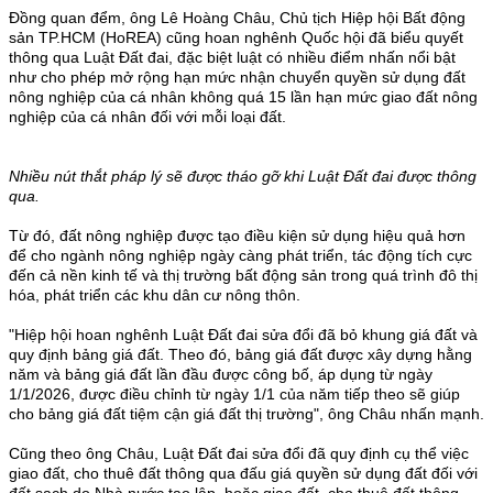
Đồng quan đểm, ông Lê Hoàng Châu, Chủ tịch Hiệp hội Bất động
sản TP.HCM (HoREA) cũng hoan nghênh Quốc hội đã biểu quyết
thông qua Luật Đất đai, đặc biệt luật có nhiều điểm nhấn nổi bật
như cho phép mở rộng hạn mức nhận chuyển quyền sử dụng đất
nông nghiệp của cá nhân không quá 15 lần hạn mức giao đất nông
nghiệp của cá nhân đối với mỗi loại đất.
Nhiều nút thắt pháp lý sẽ được tháo gỡ khi Luật Đất đai được thông
qua.
Từ đó, đất nông nghiệp được tạo điều kiện sử dụng hiệu quả hơn
để cho ngành nông nghiệp ngày càng phát triển, tác động tích cực
đến cả nền kinh tế và thị trường bất động sản trong quá trình đô thị
hóa, phát triển các khu dân cư nông thôn.
"Hiệp hội hoan nghênh Luật Đất đai sửa đổi đã bỏ khung giá đất và
quy định bảng giá đất. Theo đó, bảng giá đất được xây dựng hằng
năm và bảng giá đất lần đầu được công bố, áp dụng từ ngày
1/1/2026, được điều chỉnh từ ngày 1/1 của năm tiếp theo sẽ giúp
cho bảng giá đất tiệm cận giá đất thị trường", ông Châu nhấn mạnh.
Cũng theo ông Châu, Luật Đất đai sửa đổi đã quy định cụ thể việc
giao đất, cho thuê đất thông qua đấu giá quyền sử dụng đất đối với
đất sạch do Nhà nước tạo lập, hoặc giao đất, cho thuê đất thông