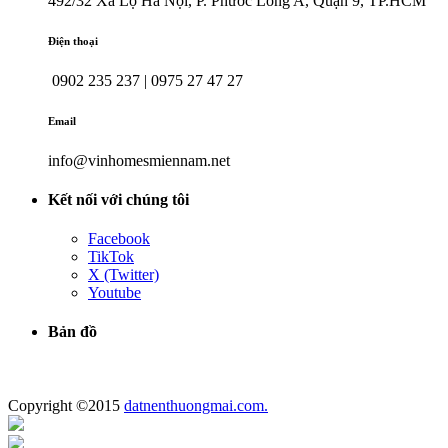
492/32 Xa Lộ Hà Nội, P. Phước Long A, Quận 9, TP.HCM
Điện thoại
0902 235 237 | 0975 27 47 27
Email
info@vinhomesmiennam.net
Kết nối với chúng tôi
Facebook
TikTok
X (Twitter)
Youtube
Bản đồ
Copyright ©2015
datnenthuongmai.com.