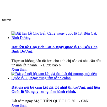
Rao vặt
Đất liền kề Chợ Bến Cát 2, ngay quốc lộ 13, Bến Cát,
Bình Dương.
Thực sự không đâu tốt hơn cho anh chị nào có nhu cầu đầu
tư sinh lời nhanh. - Được bao b...
Xem thêm
Đất giá nội bộ cam kết giá tốt nhất thị trường, mặt tiền
Quốc lộ 50, ngay trung tâm hành chính.
Đất nằm ngay MẶT TIỀN QUỐC LỘ 50. - ChN...
Xem thêm