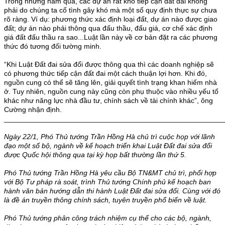
Trong những năm qua, các dự án rất khó tiếp cận đất đai không
phải do chúng ta cố tình gây khó mà một số quy định thực sự chưa
rõ ràng. Ví dụ: phương thức xác định loại đất, dự án nào được giao
đất; dự án nào phải thông qua đấu thầu, đấu giá, cơ chế xác định
giá đất đấu thầu ra sao...Luật lần này về cơ bản đặt ra các phương
thức đó tương đối tường minh.
“Khi Luật Đất đai sửa đổi được thông qua thì các doanh nghiệp sẽ
có phương thức tiếp cận đất đai một cách thuận lợi hơn. Khi đó,
nguồn cung có thể sẽ tăng lên, giải quyết tình trạng khan hiếm nhà
ở. Tuy nhiên, nguồn cung này cũng còn phụ thuộc vào nhiều yếu tố
khác như năng lực nhà đầu tư, chính sách về tài chính khác”, ông
Cường nhận định.
_______________________________________________________
Ngày 22/1, Phó Thủ tướng Trần Hồng Hà chủ trì cuộc họp với lãnh
đạo một số bộ, ngành về kế hoạch triển khai Luật Đất đai sửa đổi
được Quốc hội thông qua tại kỳ họp bất thường lần thứ 5.
Phó Thủ tướng Trần Hồng Hà yêu cầu Bộ TN&MT chủ trì, phối hợp
với Bộ Tư pháp rà soát, trình Thủ tướng Chính phủ kế hoạch ban
hành văn bản hướng dẫn thi hành Luật Đất đai sửa đổi. Cùng với đó
là đề án truyền thông chính sách, tuyên truyền phổ biến về luật.
Phó Thủ tướng phân công trách nhiệm cụ thể cho các bộ, ngành,