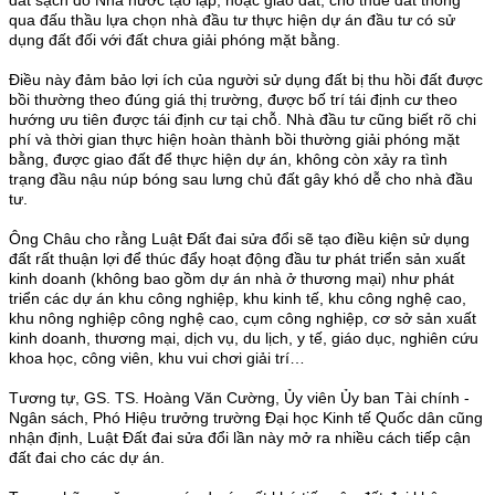
qua đấu thầu lựa chọn nhà đầu tư thực hiện dự án đầu tư có sử
dụng đất đối với đất chưa giải phóng mặt bằng.
Điều này đảm bảo lợi ích của người sử dụng đất bị thu hồi đất được
bồi thường theo đúng giá thị trường, được bố trí tái định cư theo
hướng ưu tiên được tái định cư tại chỗ. Nhà đầu tư cũng biết rõ chi
phí và thời gian thực hiện hoàn thành bồi thường giải phóng mặt
bằng, được giao đất để thực hiện dự án, không còn xảy ra tình
trạng đầu nậu núp bóng sau lưng chủ đất gây khó dễ cho nhà đầu
tư.
Ông Châu cho rằng Luật Đất đai sửa đổi sẽ tạo điều kiện sử dụng
đất rất thuận lợi để thúc đẩy hoạt động đầu tư phát triển sản xuất
kinh doanh (không bao gồm dự án nhà ở thương mại) như phát
triển các dự án khu công nghiệp, khu kinh tế, khu công nghệ cao,
khu nông nghiệp công nghệ cao, cụm công nghiệp, cơ sở sản xuất
kinh doanh, thương mại, dịch vụ, du lịch, y tế, giáo dục, nghiên cứu
khoa học, công viên, khu vui chơi giải trí…
Tương tự, GS. TS. Hoàng Văn Cường, Ủy viên Ủy ban Tài chính -
Ngân sách, Phó Hiệu trưởng trường Đại học Kinh tế Quốc dân cũng
nhận định, Luật Đất đai sửa đổi lần này mở ra nhiều cách tiếp cận
đất đai cho các dự án.