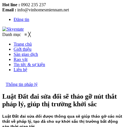
Hot line :
0902 235 237
Email :
info@vinhomesmiennam.net
Đăng tin
Danh mục
≡
╳
Trang chủ
Giới thiệu
Sàn giao dịch
Rao vặt
Tin tức & sự kiện
Liên hệ
Thông tin pháp lý
Luật Đất đai sửa đổi sẽ tháo gỡ nút thắt
pháp lý, giúp thị trường khởi sắc
Luật Đất đai sửa đổi được thông qua sẽ giúp tháo gỡ các nút
thắt về pháp lý, tạo đà cho sự khởi sắc thị trường bất động
sản thời gian tới.