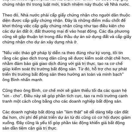
chứng nhận thì trong luật mới, trách nhiệm này thuộc về Nhà nước.
Theo đó, Nhà nước phải cấp giấy chứng nhận cho người dân thuộc
diện được cấp giấy chứng nhận. Đây là những điểm mấu chốt để
khơi thông việc cấp giấy chứng nhận cũng như tạo điều kiện cho
các dự án đất ở, đất thương mại đi vào hoạt động. Các địa phương
cũng sẽ gặp thuận lợi trong đấu thầu dự án sử dụng đất và cấp giấy
chứng nhận cho dự án xây dựng nhà ở.
"Nếu việc tháo gỡ pháp lý diễn ra theo đúng như kỳ vọng, tôi tin
rằng các giao dịch trong dân cũng sẽ được kiểm soát chặt chẽ hơn,
nhằm đảm bảo giá giao dịch đúng với giá trị thực, tạo ra cơ chế
giúp kiểm soát thị trường bất động sản. Từ đó, hỗ trợ cho sự phát
triển thị trường bất động sản theo hướng an toàn và minh bạch"
ông Bình nhấn mạnh.
Cũng theo ông Bình, cơ chế mới sẽ giảm thiểu tối đa các quan hệ
"xin - cho". Điều này sẽ góp phần tích cực, tạo ra môi trường cạnh
tranh một cách công bằng cho các doanh nghiệp bất động sản.
Các doanh nghiệp bất động sản "làm thật" sẽ dễ dàng tiếp cận đất
đai hơn, chi phí để phát triển dự án từ đó cũng có cơ hội được giảm
xuống. Đây cũng là yếu tố góp phần tác động khiến giá bất động
sản dần tiệm cận giá trị thực.