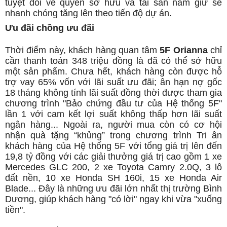
tuyệt đối về quyền sở hữu và tài sản nắm giữ sẽ
nhanh chóng tăng lên theo tiến độ dự án.
Ưu đãi chồng ưu đãi
Thời điểm này, khách hàng quan tâm
5F Orianna
chỉ
cần thanh toán 348 triệu đồng là đã có thể sở hữu
một sản phẩm. Chưa hết, khách hàng còn được hỗ
trợ vay 65% vốn với lãi suất ưu đãi; ân hạn nợ gốc
18 tháng không tính lãi suất đồng thời được tham gia
chương trình "Bảo chứng đầu tư của Hệ thống 5F"
lần 1 với cam kết lợi suất không thấp hơn lãi suất
ngân hàng... Ngoài ra, người mua còn có cơ hội
nhận quà tặng “khủng” trong chương trình Tri ân
khách hàng của Hệ thống 5F với tổng giá trị lên đến
19,8 tỷ đồng với các giải thưởng giá trị cao gồm 1 xe
Mercedes GLC 200, 2 xe Toyota Camry 2.0Q, 3 lô
đất nền, 10 xe Honda SH 160i, 15 xe Honda Air
Blade... Đây là những ưu đãi lớn nhất thị trường Bình
Dương, giúp khách hàng "có lời" ngay khi vừa "xuống
tiền".