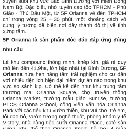
xuyên suốt khu vực Bắc Bình Dương với miền Đông
Nam Bộ. Đặc biệt, nhờ tuyến cao tốc TPHCM - Phú
Giáo - Thủ Dầu Một, từ 5F Orianna về đến TPHCM
chỉ trong vòng 25 – 30 phút, một khoảng cách vô
cùng lý tưởng để biến nơi đây thành đô thị vệ tinh
xứng tầm.
5F Orianna là sản phẩm độc đáo đáp ứng đúng
nhu cầu
Là khu compound thông minh, khép kín, giá rẻ quy
mô lên đến 41,9ha, lớn bậc nhất tại Bình Dương,
5F
Orianna
hứa hẹn nâng tầm trải nghiệm cho cư dân
với nhiều tiện ích hiện đại hiếm dự án nào trong khu
vực so sánh kịp. Có thể kể đến như khu trung tâm
thương mại Orianna Square, chợ truyền thống
Orianna Market, trường mẫu giáo Sunrise, trường
PTCS Orianna School, công viên văn hóa Orianna
Park với các tiểu khu vườn thiền, khu vui chơi trẻ em,
lối dạo bộ, vườn tượng nghệ thuật, phòng khám y tế
Victory, nhà hàng tiệc cưới Orianna Place, café sân
vườn, khu thể thao Orianna Sport, hồi bơi 4 mùa