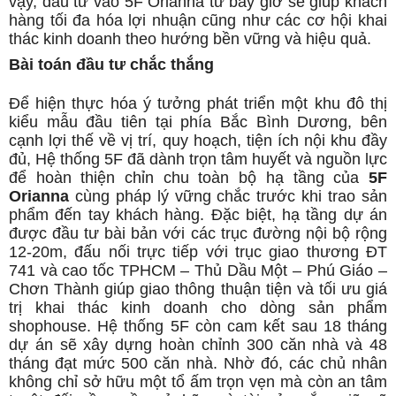
vậy, đầu tư vào 5F Orianna từ bây giờ sẽ giúp khách
hàng tối đa hóa lợi nhuận cũng như các cơ hội khai
thác kinh doanh theo hướng bền vững và hiệu quả.
Bài toán đầu tư chắc thắng
Để hiện thực hóa ý tưởng phát triển một khu đô thị
kiểu mẫu đầu tiên tại phía Bắc Bình Dương, bên
cạnh lợi thế về vị trí, quy hoạch, tiện ích nội khu đầy
đủ, Hệ thống 5F đã dành trọn tâm huyết và nguồn lực
để hoàn thiện chỉn chu toàn bộ hạ tầng của
5F
Orianna
cùng pháp lý vững chắc trước khi trao sản
phẩm đến tay khách hàng. Đặc biệt, hạ tầng dự án
được đầu tư bài bản với các trục đường nội bộ rộng
12-20m, đấu nối trực tiếp với trục giao thương ĐT
741 và cao tốc TPHCM – Thủ Dầu Một – Phú Giáo –
Chơn Thành giúp giao thông thuận tiện và tối ưu giá
trị khai thác kinh doanh cho dòng sản phẩm
shophouse. Hệ thống 5F còn cam kết sau 18 tháng
dự án sẽ xây dựng hoàn chỉnh 300 căn nhà và 48
tháng đạt mức 500 căn nhà. Nhờ đó, các chủ nhân
không chỉ sở hữu một tổ ấm trọn vẹn mà còn an tâm