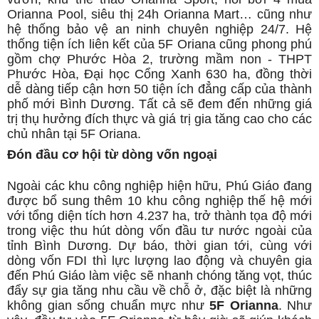
Orianna Pool, siêu thị 24h Orianna Mart… cũng như
hệ thống bảo vệ an ninh chuyên nghiệp 24/7. Hệ
thống tiện ích liên kết của 5F Oriana cũng phong phú
gồm chợ Phước Hòa 2, trường mầm non - THPT
Phước Hòa, Đại học Cổng Xanh 630 ha, đồng thời
dễ dàng tiếp cận hơn 50 tiện ích đẳng cấp của thành
phố mới Bình Dương. Tất cả sẽ đem đến những giá
trị thụ hưởng đích thực và giá trị gia tăng cao cho các
chủ nhân tại 5F Oriana.
Đón đầu cơ hội từ dòng vốn ngoại
Ngoài các khu công nghiệp hiện hữu, Phú Giáo đang
được bổ sung thêm 10 khu công nghiệp thế hệ mới
với tổng diện tích hơn 4.237 ha, trở thành tọa độ mới
trong việc thu hút dòng vốn đầu tư nước ngoài của
tỉnh Bình Dương. Dự báo, thời gian tới, cùng với
dòng vốn FDI thì lực lượng lao động và chuyên gia
đến Phú Giáo làm việc sẽ nhanh chóng tăng vọt, thúc
đẩy sự gia tăng nhu cầu về chỗ ở, đặc biệt là những
không gian sống chuẩn mực như
5F Orianna
. Như