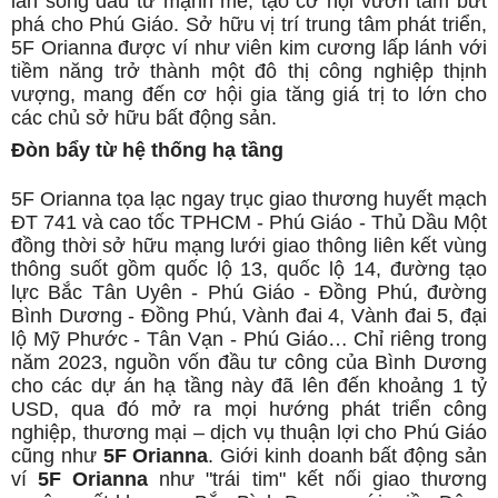
làn sóng đầu tư mạnh mẽ, tạo cơ hội vươn tầm bứt
phá cho Phú Giáo. Sở hữu vị trí trung tâm phát triển,
5F Orianna được ví như viên kim cương lấp lánh với
tiềm năng trở thành một đô thị công nghiệp thịnh
vượng, mang đến cơ hội gia tăng giá trị to lớn cho
các chủ sở hữu bất động sản.
Đòn bẩy từ hệ thống hạ tầng
5F Orianna tọa lạc ngay trục giao thương huyết mạch
ĐT 741 và cao tốc TPHCM - Phú Giáo - Thủ Dầu Một
đồng thời sở hữu mạng lưới giao thông liên kết vùng
thông suốt gồm quốc lộ 13, quốc lộ 14, đường tạo
lực Bắc Tân Uyên - Phú Giáo - Đồng Phú, đường
Bình Dương - Đồng Phú, Vành đai 4, Vành đai 5, đại
lộ Mỹ Phước - Tân Vạn - Phú Giáo… Chỉ riêng trong
năm 2023, nguồn vốn đầu tư công của Bình Dương
cho các dự án hạ tầng này đã lên đến khoảng 1 tỷ
USD, qua đó mở ra mọi hướng phát triển công
nghiệp, thương mại – dịch vụ thuận lợi cho Phú Giáo
cũng như
5F Orianna
. Giới kinh doanh bất động sản
ví
5F Orianna
như "trái tim" kết nối giao thương