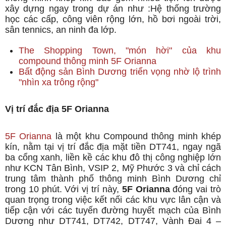
xây dựng ngay trong dự án như :Hệ thống trường
học các cấp, công viên rộng lớn, hồ bơi ngoài trời,
sân tennics, an ninh đa lớp.
The Shopping Town, "món hời" của khu
compound thông minh 5F Orianna
Bất động sản Bình Dương triển vọng nhờ lộ trình
"nhìn xa trông rộng"
Vị trí đắc địa 5F Orianna
5F Orianna
là một khu Compound thông minh khép
kín, nằm tại vị trí đắc địa mặt tiền DT741, ngay ngã
ba cổng xanh, liền kề các khu đô thị công nghiệp lớn
như KCN Tân Bình, VSIP 2, Mỹ Phước 3 và chỉ cách
trung tâm thành phố thông minh Bình Dương chỉ
trong 10 phút. Với vị trí này,
5F Orianna
đóng vai trò
quan trọng trong việc kết nối các khu vực lân cận và
tiếp cận với các tuyến đường huyết mạch của Bình
Dương như DT741, DT742, DT747, Vành Đai 4 –