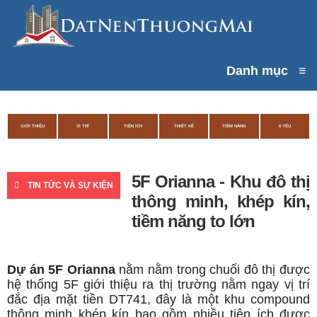
Danh mục
≡
GIỚI THIỆU
VỊ TRÍ
TIỆN ÍCH
THIẾT KẾ
TIỀM NĂNG
6 YẾU
5F Orianna - Khu đô thị
TIN TỨC VÀ SỰ KIỆN
thông minh, khép kín,
tiềm năng to lớn
Dự án 5F Orianna
nằm nằm trong chuối đô thị được
hệ thống 5F giới thiệu ra thị trường nằm ngay vị trí
đắc địa mặt tiền DT741, đây là một khu compound
thông minh khép kín bao gồm nhiều tiện ích được