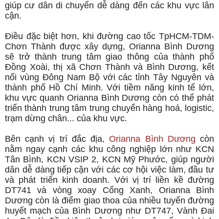
giúp cư dân di chuyển dễ dàng đến các khu vực lân
cận.
Điều đặc biệt hơn, khi đường cao tốc TpHCM-TDM-
Chơn Thành được xây dựng, Orianna Bình Dương
sẽ trở thành trung tâm giao thông của thành phố
Đồng Xoài, thị xã Chơn Thành và Bình Dương, kết
nối vùng Đông Nam Bộ với các tỉnh Tây Nguyên và
thành phố Hồ Chí Minh. Với tiềm năng kinh tế lớn,
khu vực quanh Orianna Bình Dương còn có thể phát
triển thành trung tâm trung chuyển hàng hoá, logistic,
trạm dừng chân... của khu vực.
Bên cạnh vị trí đắc địa,
Orianna Bình Dương
còn
nằm ngay cạnh các khu công nghiệp lớn như KCN
Tân Bình, KCN VSIP 2, KCN Mỹ Phước, giúp người
dân dễ dàng tiếp cận với các cơ hội việc làm, đầu tư
và phát triển kinh doanh. Với vị trí liền kề đường
DT741 và vòng xoay Cổng Xanh, Orianna Bình
Dương còn là điểm giao thoa của nhiều tuyến đường
huyết mạch của Bình Dương như DT747, Vành Đai