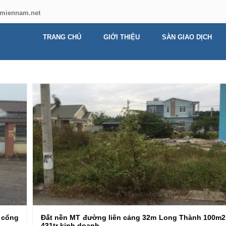
miennam.net
TRANG CHỦ
GIỚI THIỆU
SÀN GIAO DỊCH
 cổng
Đất nền MT đường liên cảng 32m Long Thành 100m2
431tr kinh doanh