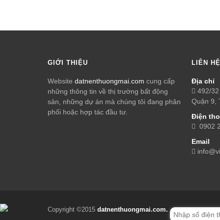
GIỚI THIỆU
LIÊN H
Website
datnenthuongmai.com
cung cấp
Địa chỉ
492/32 
những thông tin về thị trường bất động
Quận 9,
sản, những dự án mà chúng tôi đang phân
phối hoặc hợp tác đầu tư.
Điện tho
0902 23
Email
info@v
Copyright ©2015
datnenthuongmai.com.