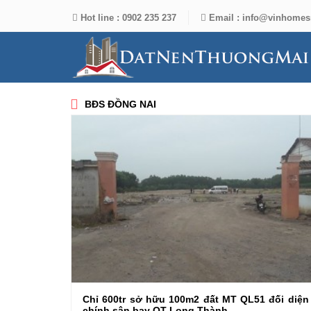
Hot line :
0902 235 237
Email :
info@vinhomes
BĐS ĐỒNG NAI
Chỉ 600tr sở hữu 100m2 đất MT QL51 đối diện
chính sân bay QT Long Thành.