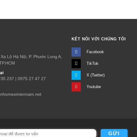
Ệ
KẾT NỐI VỚI CHÚNG TÔI
Facebook
Xa Lộ Hà Nội, P. Phước Long A,
 TP.HCM
TikTok
ại
X (Twitter)
5 237 | 0975 27 47 27
Youtube
inhomesmiennam.net
GỬI