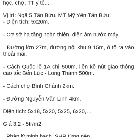
học, chợ, TT y tế...
Vị trí: Ngã 5 Tân Bửu, MT Mỹ Yên Tân Bửu
- Diện tích: 5x20m.
- Cơ sở hạ tầng hoàn thiện, điện âm nước máy.
- Đường lớn 27m, đường nội khu 9-15m, ô tô ra vào
thoải mái.
- Cách Quốc lộ 1A chỉ 500m, liền kề nút giao thông
cao tốc Bến Lức - Long Thành 500m.
- Cách chợ Bình Chánh 2km.
- Đường Nguyễn Văn Linh 4km.
Diện tích: 5x18, 5x20, 5x25, 6x20,…
Giá 3.2 - 5tr/m2
- Pháp lý minh bạch, SHR từng nền.