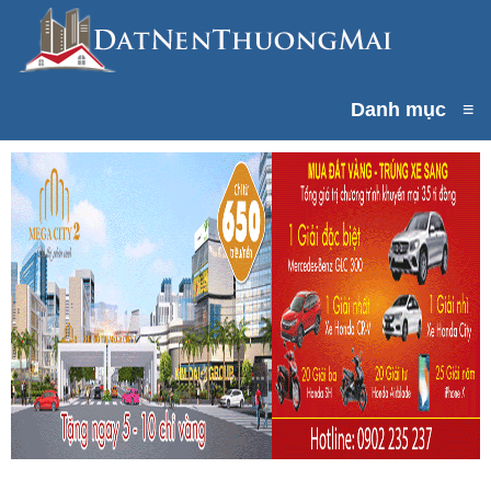
Danh mục
≡