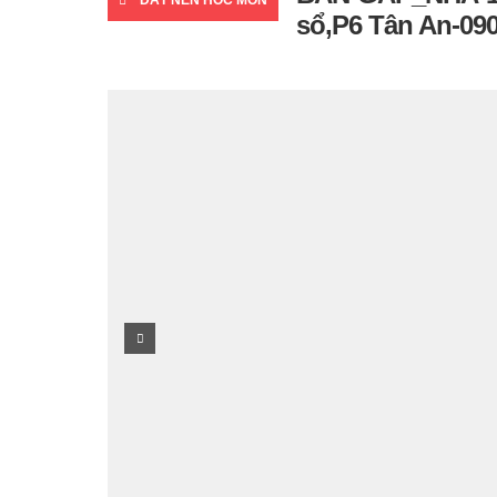
ĐẤT NỀN HÓC MÔN
sổ,P6 Tân An-090