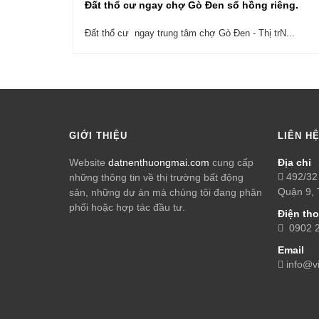
Đất thổ cư ngay chợ Gò Đen sổ hồng riêng.
Đất thổ cư ngay trung tâm chợ Gò Đen - Thị trN...
GIỚI THIỆU
LIÊN H
Website
datnenthuongmai.com
cung cấp
Địa chỉ
492/32 
những thông tin về thị trường bất động
Quận 9,
sản, những dự án mà chúng tôi đang phân
phối hoặc hợp tác đầu tư.
Điện tho
0902 23
Email
info@v