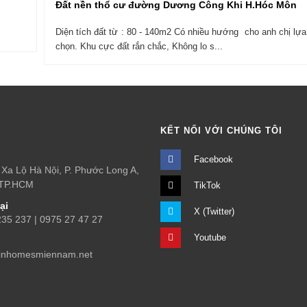
Đất nền thổ cư đường Dương Công Khi H.Hóc Môn
Diện tích đất từ : 80 - 140m2 Có nhiều hướng cho anh chị lựa
chọn. Khu cực đất rắn chắc, Không lo s...
Ệ
KẾT NỐI VỚI CHÚNG TÔI
Facebook
Xa Lộ Hà Nội, P. Phước Long A,
 TP.HCM
TikTok
ại
X (Twitter)
5 237 | 0975 27 47 27
Youtube
inhomesmiennam.net