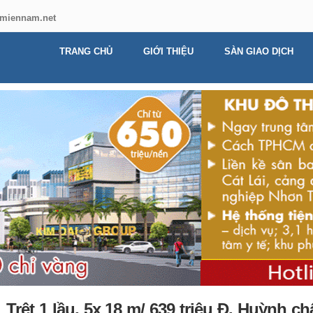
miennam.net
TRANG CHỦ
GIỚI THIỆU
SÀN GIAO DỊCH
ệt 1 lầu, 5x 18 m/ 639 triệu Đ. Huỳnh ch