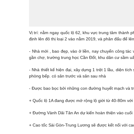
Vị trí: nằm ngay quốc lộ 62, khu vực trung tâm thành ph
định lên đô thị loại 2 vào nằm 2019, và phân đấu để lên
- Nhà mới , bao đẹp, vào ở liền, nay chuyển công tá
gần chợ, trường trung học Cần Đốt, khu dân cư sầm uấ
- Nhà thiết kế hiện đại, xây dựng 1 trệt 1 lầu, diện tí
phòng bếp. có sân trước và sân sau nhà
- Được bao bọc bởi những con đường huyết mạch và tr
+ Quốc lộ 1A đang được mở rộng lộ giới từ 40-80m với 
+ Đường Vành Dâi Tân An dự kiến hoàn thiện vào cuối 
+ Cao tốc Sài Gòn-Trung Lương sẽ được kết nối với c