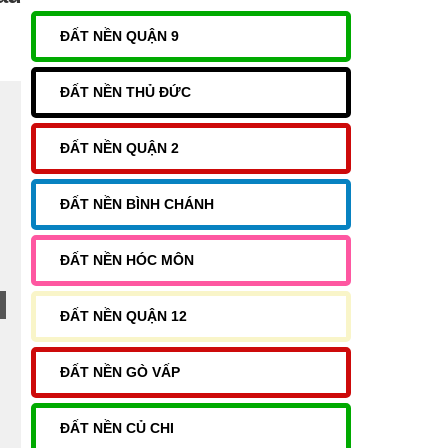
ĐẤT NỀN QUẬN 9
ĐẤT NỀN THỦ ĐỨC
ĐẤT NỀN QUẬN 2
ĐẤT NỀN BÌNH CHÁNH
ĐẤT NỀN HÓC MÔN
ĐẤT NỀN QUẬN 12
ĐẤT NỀN GÒ VẤP
ĐẤT NỀN CỦ CHI