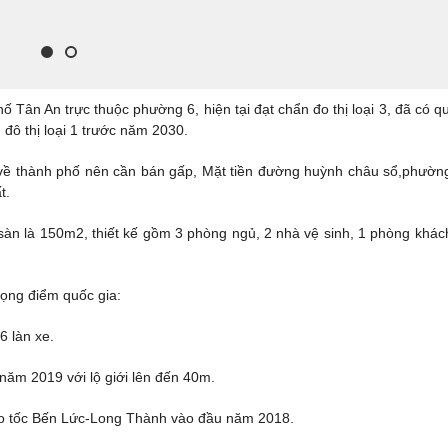
ố Tân An trực thuộc phường 6, hiện tại đạt chẩn đo thị loại 3, đã có q
 đô thị loại 1 trước năm 2030.
c về thành phố nên cần bán gấp, Mặt tiền đường huỳnh châu sổ,phườn
t.
ch sàn là 150m2, thiết kế gồm 3 phòng ngủ, 2 nhà vệ sinh, 1 phòng khác
ọng điểm quốc gia:
6 làn xe.
năm 2019 với lộ giới lên đến 40m.
ao tốc Bến Lức-Long Thành vào đầu năm 2018.