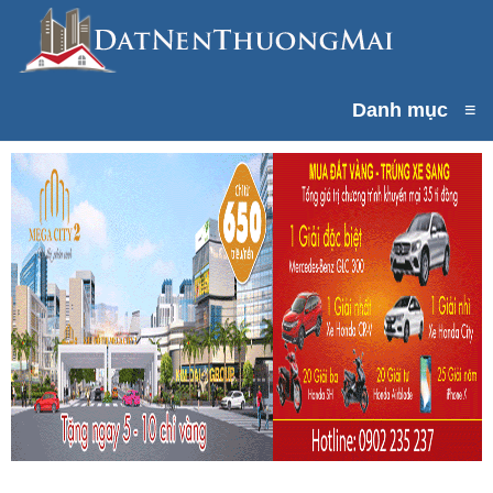
Danh mục
≡