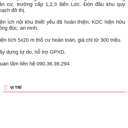
ân cư, trường cấp 1,2,3 Bến Lức. Đón đầu khu quy
oạch đô thị.
iện ích nội khu thiết yếu đã hoàn thiện, KDC hiện hữu
ông đúc, an ninh.
iện tích 5x20 m thổ cư hoàn toàn, giá chỉ từ 300 triệu.
ây dựng tự do, hỗ trợ GPXD.
uan tâm liên hệ 090.36.36.294
VỊ TRÍ